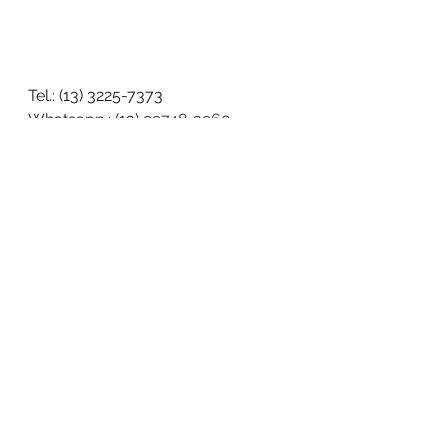
Tel.: (13) 3225-7373
Whatsapp.: (13) 
99748-3960
Av. Bernardino de Campos, 442 - 
Vila Belmiro, Santos.
See All
Recent Posts