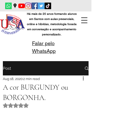
Há mais de 20 anos formando alunos
em Santos com aulas presenciais,
online e híbridas, metodologia focada
em conversação e acompanhamento
personalizado.
Falar pelo
WhatsApp
Post
Aug 18, 2020
2 min read
A cor BURGUNDY ou
BORGONHA.
Rated NaN out of 5 stars.