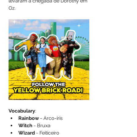
levaram à chegada de Dorothy em 
Oz.
Vocabulary
:
Rainbow
 - Arco-íris
Witch
 - Bruxa
Wizard
 - Feiticeiro