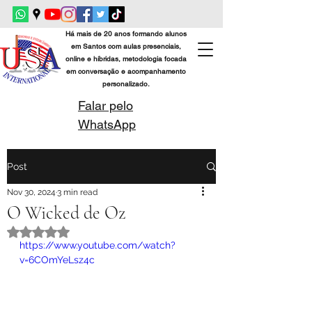
Há mais de 20 anos formando alunos
em Santos com aulas presenciais,
online e híbridas, metodologia focada
em conversação e acompanhamento
personalizado.
Falar pelo
WhatsApp
Post
Nov 30, 2024
3 min read
O Wicked de Oz
Rated NaN out of 5 stars.
https://www.youtube.com/watch?
v=6COmYeLsz4c