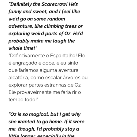
"Definitely the Scarecrow! He’s 
funny and sweet, and I feel like 
we’d go on some random 
adventure, like climbing trees or 
exploring weird parts of Oz. He’d 
probably make me laugh the 
whole time!"
"Definitivamente o Espantalho! Ele 
é engraçado e doce, e eu sinto 
que faríamos alguma aventura 
aleatória, como escalar árvores ou 
explorar partes estranhas de Oz. 
Ele provavelmente me faria rir o 
tempo todo!"
"Oz is so magical, but I get why 
she wanted to go home. If it were 
me, though, I’d probably stay a 
little longer, especially in the 