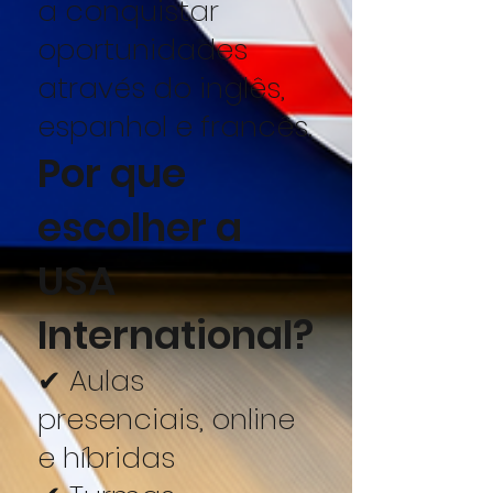
a conquistar
oportunidades
através do inglês,
espanhol e francês.
Por que
escolher a
USA
International?
✔ Aulas
presenciais, online
e híbridas