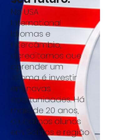
Na USA
International
Idiomas e
Intercâmbio,
acreditamos que
aprender um
idioma é investir
em novas
oportunidades. Há
mais de 20 anos,
ajudamos alunos
em Santos e região