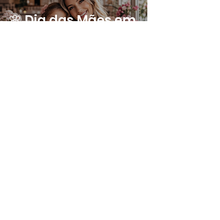
🌸 Dia das Mães em
inglês: frases,
vocabulário e
aquele inglês que
abraça o coração
4
/
169
Blog Educacional