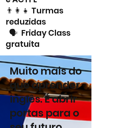
👨‍👩‍👧 Turmas
reduzidas
🗣 Friday Class
gratuita
Muito mais do
que aprender
inglês. É abrir
portas para o
seu futuro.