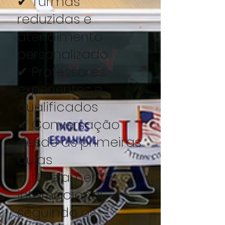
✔ Turmas
reduzidas e
atendimento
personalizado
✔ Professores
experientes e
qualificados
✔ Conversação
desde as primeiras
aulas
✔ Nivelamento
internacional
seguindo os