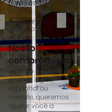
padrões CEFR e
ACTFL
✔ Friday Class
gratuita para
alunos
Nosso
compromisso
Mais do que
ensinar inglês,
espanhol ou
francês, queremos
ajudar você a