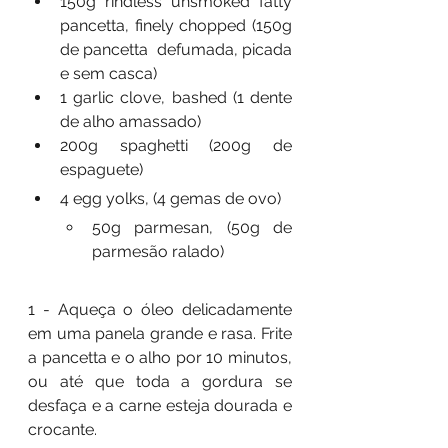
150g rindless unsmoked fatty 
pancetta, finely chopped (150g 
de pancetta  defumada, picada 
e sem casca)
1 garlic clove, bashed (1 dente 
de alho amassado)
200g spaghetti (200g de 
espaguete)
4 egg yolks, (4 gemas de ovo)
50g parmesan, (50g de 
parmesão ralado)
1 - Aqueça o óleo delicadamente 
em uma panela grande e rasa. Frite 
a pancetta e o alho por 10 minutos, 
ou até que toda a gordura se 
desfaça e a carne esteja dourada e 
crocante. 