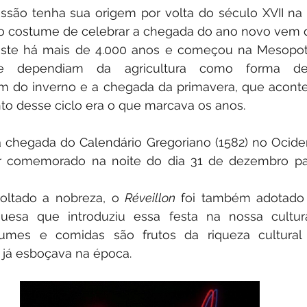
são tenha sua origem por volta do século XVII na F
existe há mais de 4.000 anos e começou na Mesopot
e dependiam da agricultura como forma de s
 do inverno e a chegada da primavera, que aconte
o desse ciclo era o que marcava os anos. 
chegada do Calendário Gregoriano (1582) no Ociden
 comemorado na noite do dia 31 de dezembro par
oltado a nobreza, o 
Réveillon 
foi também adotado n
uguesa que introduziu essa festa na nossa cultur
umes e comidas são frutos da riqueza cultural 
s já esboçava na época. 