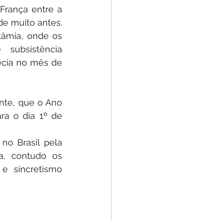
rança entre a 
nobreza da época, o costume de celebrar a chegada do ano novo vem de muito antes. 
âmia, onde os 
ubsistência 
cia no mês de 
te, que o Ano 
a o dia 1º de 
o Brasil pela 
a, contudo os 
e sincretismo 