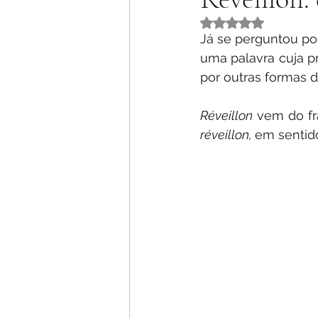
Rated NaN out of 5 
Já se perguntou po
uma palavra cuja p
por outras formas d
Réveillon
 vem do fr
réveillon, 
em sentido