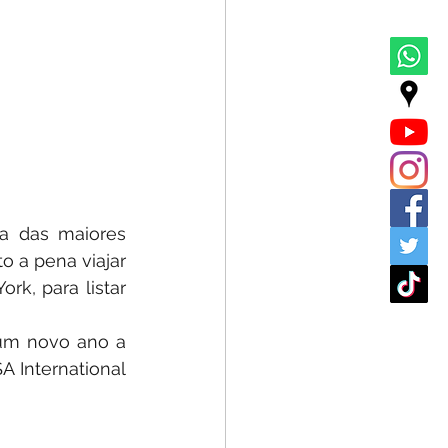
 das maiores 
 a pena viajar 
k, para listar 
um novo ano a 
 International 