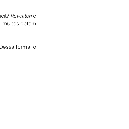
cil? 
Réveillon 
é 
e muitos optam 
, que significa “acordar” ou “reanimar”. Dessa forma, o 