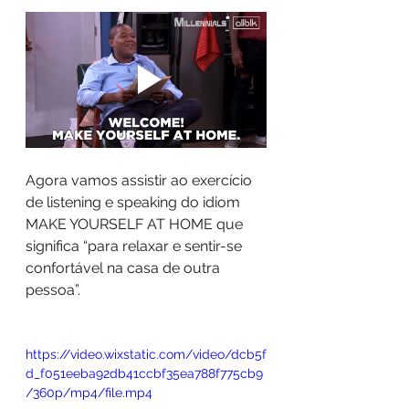
Agora vamos assistir ao exercício 
de listening e speaking do idiom 
MAKE YOURSELF AT HOME que 
significa “para relaxar e sentir-se 
confortável na casa de outra 
pessoa”.
https://video.wixstatic.com/video/dcb5f
d_f051eeba92db41ccbf35ea788f775cb9
/360p/mp4/file.mp4