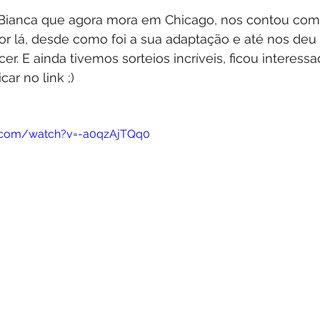
 Bianca que agora mora em Chicago, nos contou com
or lá, desde como foi a sua adaptação e até nos deu 
er. E ainda tivemos sorteios incríveis, ficou interess
car no link ;)
e.com/watch?v=-a0qzAjTQq0