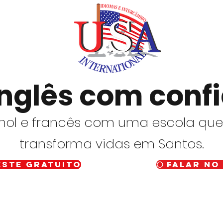
inglês com conf
nhol e francês com uma escola qu
transforma vidas em Santos.
este gratuito
⚪ Falar no