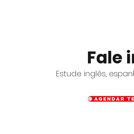
Fale 
Estude inglês, espa
🔴 Agendar t