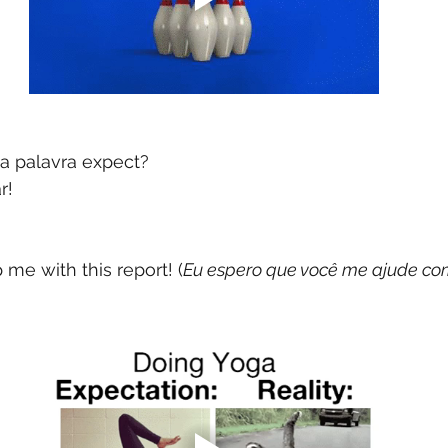
da palavra expect? 
r! 
 me with this report! (
Eu espero que você me ajude com