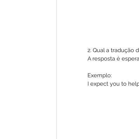
2. Qual a tradução 
A resposta é espera
Exemplo: 
I expect you to help