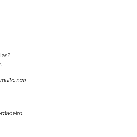
las?
. 
 muito, não 
rdadeiro.   