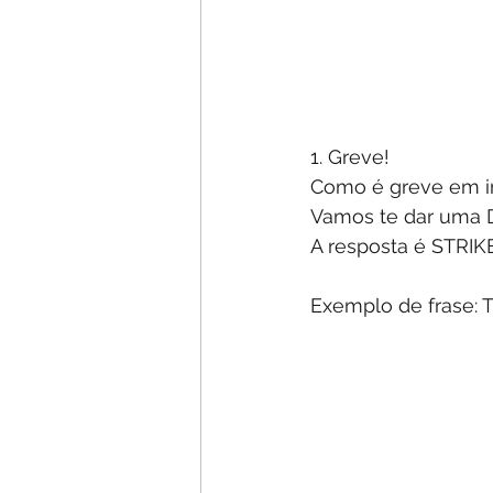
1. Greve!
Como é greve em i
Vamos te dar uma D
A resposta é STRIKE
Exemplo de frase: Th