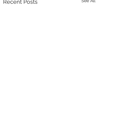
See All
Recent Posts
Comments
0.0 / 5 (0)