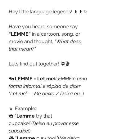
Hey little language legends! 👧👦✨
Have you heard someone say 
“LEMME”
 in a cartoon, song, or 
movie and thought, 
“What does 
that mean?”
Let’s find out together! 💬🎬
🔤 
LEMME
 = 
Let me
(
LEMME é uma 
forma informal e rápida de dizer 
“Let me” — Me deixa / Deixa eu...
)
🔸 Example:
🧁 “
Lemme
 try that 
cupcake!”(
Deixa eu provar esse 
cupcake!
)
🎮 “
Lemme
 play too!”(
Me deixa 