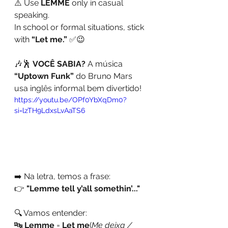
⚠️ Use 
LEMME
 only in casual 
speaking. 
In school or formal situations, stick 
with 
“Let me.”
 ✅😉
🎶🕺 
VOCÊ SABIA?
 A música 
“Uptown Funk”
 do Bruno Mars 
usa inglês informal bem divertido!
https://youtu.be/OPf0YbXqDm0?
si=lzTH9LdxsLvAaTS6
➡️ Na letra, temos a frase:
👉 
"Lemme tell y’all somethin’..."
🔍 Vamos entender:
🔤 
Lemme
 = 
Let me
(
Me deixa / 