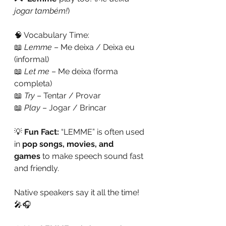
jogar também!
)
🧠 Vocabulary Time:
📖 
Lemme
 – Me deixa / Deixa eu 
(informal)
📖 
Let me
 – Me deixa (forma 
completa)
📖 
Try
 – Tentar / Provar
📖 
Play
 – Jogar / Brincar
💡 
Fun Fact:
 “LEMME” is often used 
in 
pop songs, movies, and 
games
 to make speech sound fast 
and friendly.
Native speakers say it all the time! 
🎤🎧