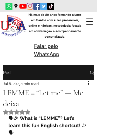
Há mais de 20 anos formando alunos
em Santos com aulas presenciais,
online e híbridas, metodologia focada
em conversação e acompanhamento
personalizado.
Falar pelo
WhatsApp
Post
Jul 8, 2025
1 min read
LEMME = “Let me” — Me
deixa
Rated NaN out of 5 stars.
🗣️🎉 
What is “LEMME”? Let’s 
learn this fun English shortcut!
 🎉
🗣️