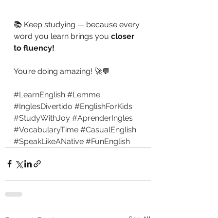
📚 Keep studying — because every 
word you learn brings you 
closer 
to fluency!
You’re doing amazing! 🚀💬
#LearnEnglish
#Lemme
#InglesDivertido
#EnglishForKids
#StudyWithJoy
#AprenderIngles
#VocabularyTime
#CasualEnglish
#SpeakLikeANative
#FunEnglish