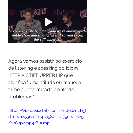
Agora vamos assistir ao exercício 
de listening e speaking do idiom 
KEEP A STIFF UPPER LIP que 
significa “uma atitude ou maneira 
firme e determinada diante de 
problemas”.
https://video.wixstatic.com/video/dcb5f
d_cba18536a00142a5871fea79eb226e5c
/1080p/mp4/file.mp4