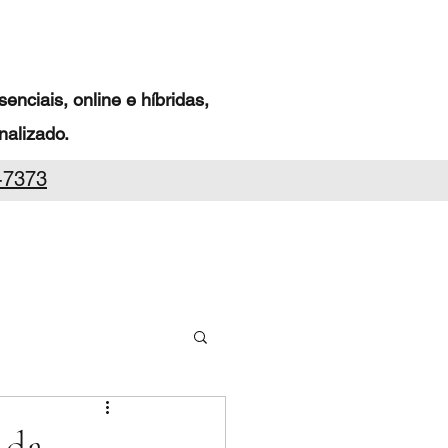
nciais, online e híbridas,
alizado.
-7373
 da