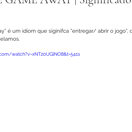
stars.
” é um idiom que siginifca “entregar/ abrir o jogo”,
velamos.
e.com/watch?v=xNT20UGlNO8&t=541s