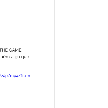
E THE GAME 
guém algo que 
/720p/mp4/file.m