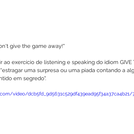
on't give the game away!"
ir ao exercício de listening e speaking do idiom GIV
 “estragar uma surpresa ou uma piada contando a al
ntido em segredo".
atic.com/video/dcb5fd_9d5631c529df439ead95f34a37ca4b21