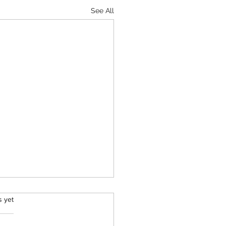
See All
rs.
s yet