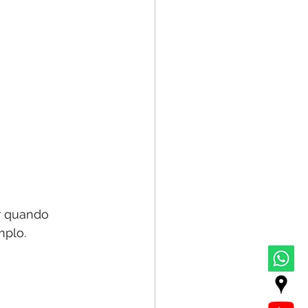
r quando 
mplo.