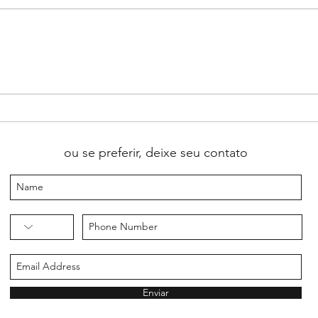
A arte de ensinar pessoas no
⚽ Co
espectro autista: quando aprender
inglê
inglês significa respeitar cada
com 
forma de aprender
ou se preferir, deixe seu contato
Enviar