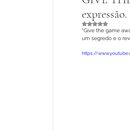
expressão.
Rated NaN out of 5 
“Give the game away
um segredo e o re
https://www.youtub