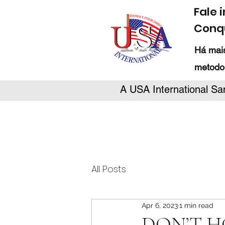
Fale 
Conqu
Há mais
metodo
A USA International Sa
All Posts
Apr 6, 2023
1 min read
DON’T HO