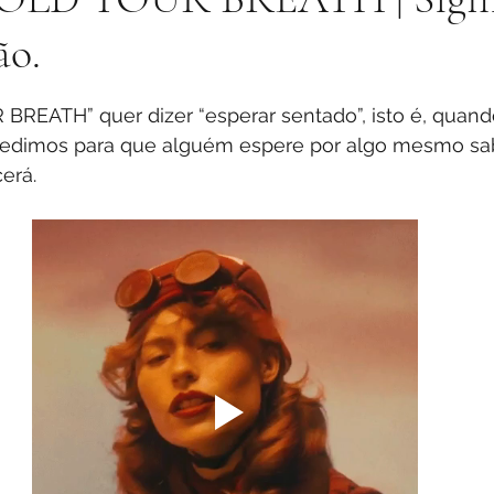
ão.
stars.
REATH” quer dizer “esperar sentado”, isto é, quand
 pedimos para que alguém espere por algo mesmo s
erá. 