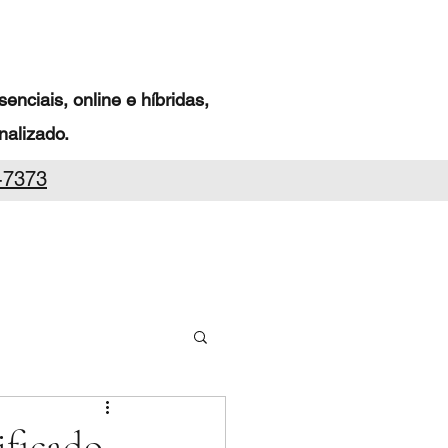
nciais, online e híbridas,
alizado.
-7373
ficado