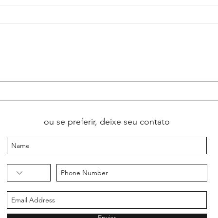
A arte de ensinar pessoas no
⚽ Co
espectro autista: quando aprender
inglê
inglês significa respeitar cada
com 
forma de aprender
ou se preferir, deixe seu contato
Enviar