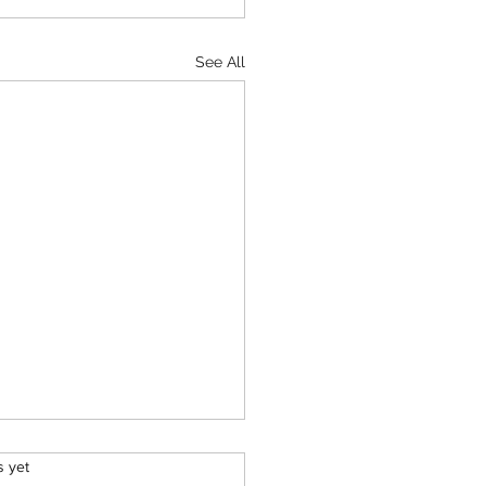
See All
rs.
s yet