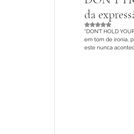
da express
Rated NaN out of 5 
“DON’T HOLD YOUR B
em tom de ironia,
este nunca acontec