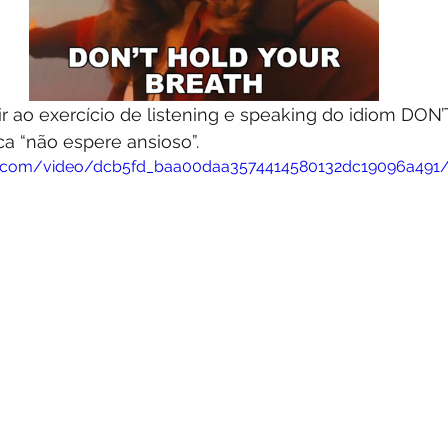
ir ao exercício de listening e speaking do idiom DO
a “não espere ansioso”.
atic.com/video/dcb5fd_baa00daa3574414580132dc19096a491