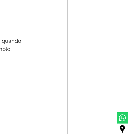
r quando 
mplo.