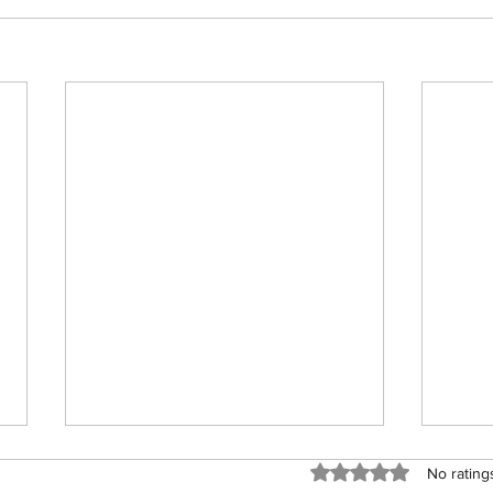
Rated 0 out of 5 sta
No rating