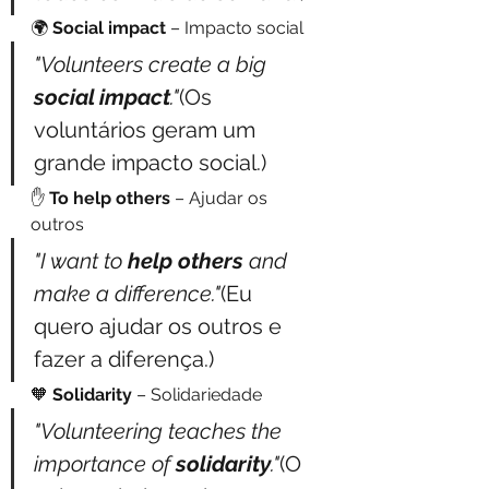
🌍 
Social impact
 – Impacto social
"Volunteers create a big 
social impact
."
(Os 
voluntários geram um 
grande impacto social.)
✋ 
To help others
 – Ajudar os 
outros
"I want to 
help others
 and 
make a difference."
(Eu 
quero ajudar os outros e 
fazer a diferença.)
🧡 
Solidarity
 – Solidariedade
"Volunteering teaches the 
importance of 
solidarity
."
(O 