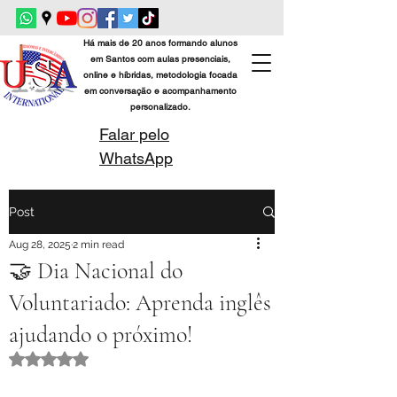
Há mais de 20 anos formando alunos
em Santos com aulas presenciais,
online e híbridas, metodologia focada
em conversação e acompanhamento
personalizado.
Falar pelo
WhatsApp
Post
Aug 28, 2025
2 min read
🤝 Dia Nacional do
Voluntariado: Aprenda inglês
ajudando o próximo!
Rated NaN out of 5 stars.