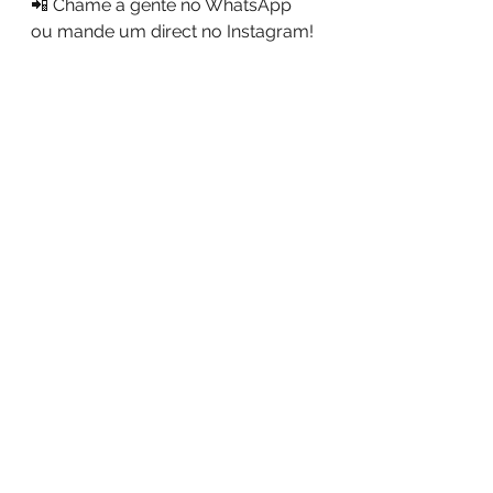
📲 Chame a gente no WhatsApp 
ou mande um direct no Instagram!
Feliz Dia do Estudante! Que seu 
conhecimento te leve cada vez 
mais longe! 🚀
#DiaDoEstudante
#StudentDay
#AprendaIngles
#VocabulárioEmInglês
#USAInternationalSantos
#TesteDeNível
#InglêsParaEstudantes