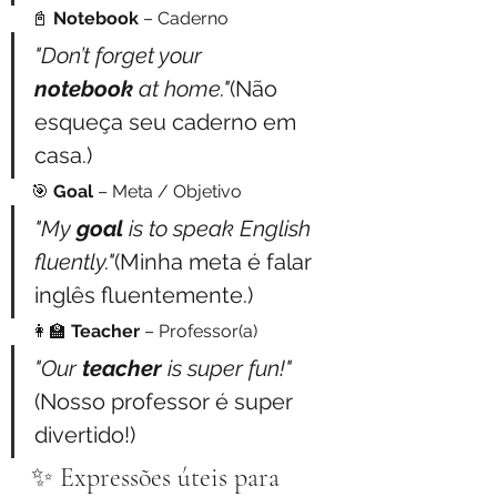
📓 
Notebook
 – Caderno
"Don’t forget your 
notebook
 at home."
(Não 
esqueça seu caderno em 
casa.)
🎯 
Goal
 – Meta / Objetivo
"My 
goal
 is to speak English 
fluently."
(Minha meta é falar 
inglês fluentemente.)
👩‍🏫 
Teacher
 – Professor(a)
"Our 
teacher
 is super fun!"
(Nosso professor é super 
divertido!)
✨ Expressões úteis para 