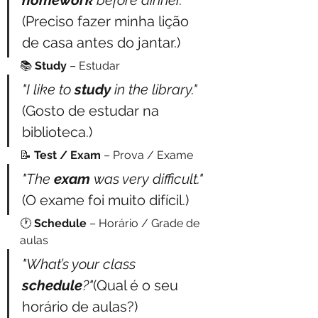
homework
 before dinner."
(Preciso fazer minha lição 
de casa antes do jantar.)
📚 
Study
 – Estudar
"I like to 
study
 in the library."
(Gosto de estudar na 
biblioteca.)
📝 
Test / Exam
 – Prova / Exame
"The 
exam
 was very difficult."
(O exame foi muito difícil.)
🕐 
Schedule
 – Horário / Grade de 
aulas
"What’s your class 
schedule
?"
(Qual é o seu 
horário de aulas?)