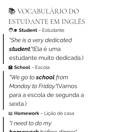
📚 VOCABULÁRIO DO 
ESTUDANTE EM INGLÊS
🧑‍🎓 
Student
 – Estudante
"She is a very dedicated 
student
."
(Ela é uma 
estudante muito dedicada.)
🏫 
School
 – Escola
"We go to 
school
 from 
Monday to Friday."
(Vamos 
para a escola de segunda a 
sexta.)
📖 
Homework
 – Lição de casa
"I need to do my 