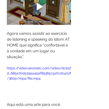
Agora vamos assistir ao exercício 
de listening e speaking do idiom AT 
HOME que significa “confortável e 
à vontade em um lugar ou 
situação.”.
https://video.wixstatic.com/video/dcb5f
d_685e70d529aa45af89365c5afcd0402f
/360p/mp4/file.mp4
Aqui está uma arte para você 