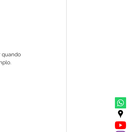
r quando 
mplo.