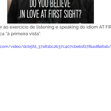
r ao exercício de listening e speaking do idiom AT F
 “à primeira vista”.
tic.com/video/dcb5fd_37a61bc2b37c407cbeb1f2781ad8a6ab/