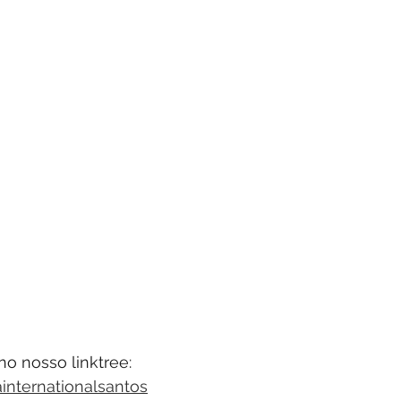
no nosso linktree: 
ainternationalsantos