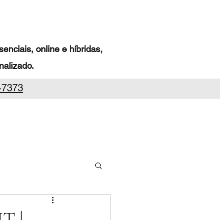
nciais, online e híbridas,
alizado.
-7373
T |