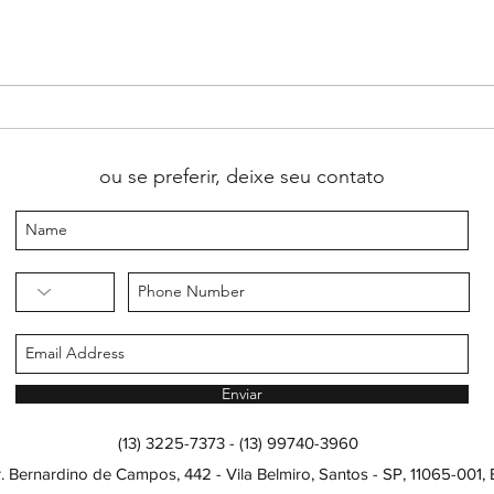
A arte de ensinar pessoas no
⚽ Co
espectro autista: quando aprender
inglê
inglês significa respeitar cada
com 
forma de aprender
ou se preferir, deixe seu contato
Enviar
(13) 3225-7373 - (13) 99740-3960
. Bernardino de Campos, 442 - Vila Belmiro, Santos - SP, 11065-001, B