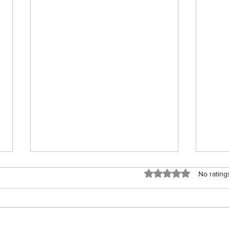
Rated 0 out of 5 sta
No rating