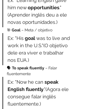
Ex: "Learning English gave 
him new 
opportunities
."
(Aprender inglês deu a ele 
novas oportunidades.)
🎯 
Goal
 – Meta / objetivo
Ex: "His 
goal
 was to live and 
work in the U.S."(O objetivo 
dele era viver e trabalhar 
nos EUA.)
🗣️ 
To speak fluently
 – Falar 
fluentemente
Ex: "Now he can 
speak 
English fluently
."(Agora ele 
consegue falar inglês 
fluentemente.)