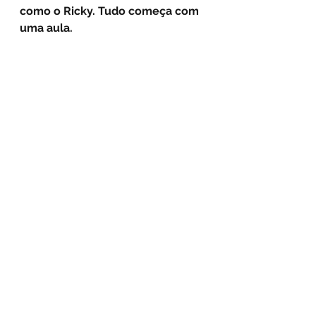
como o Ricky. Tudo começa com 
uma aula.
 Let's go?
#HistóriaDeAluno
#RickyNoEUA
#InglêsParaViverFora
#VidaNoExterior
#USAInternationalSantos
#TesteDeNível
#InglêsComPropósito
#MorarFora
#CursoDeInglês
#SantosSP
See All
Recent Posts