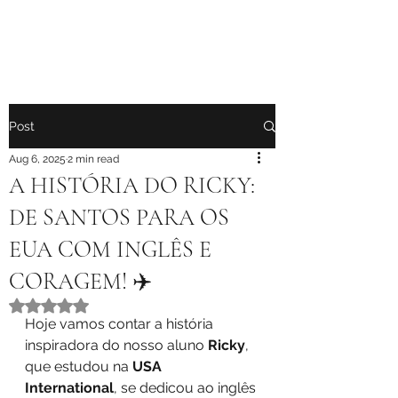
Post
Aug 6, 2025
2 min read
A HISTÓRIA DO RICKY:
DE SANTOS PARA OS
EUA COM INGLÊS E
CORAGEM! ✈️
Rated NaN out of 5 stars.
Hoje vamos contar a história 
inspiradora do nosso aluno 
Ricky
, 
que estudou na 
USA 
International
, se dedicou ao inglês 