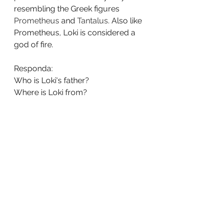
resembling the Greek figures 
Prometheus
 and 
Tantalus
. Also like 
Prometheus, Loki is considered a 
god of fire.
Responda:
Who is Loki's father?
Where is Loki from?
What is the AESIR?
What element is Loki the God of?
How is he connected to Balder?
Até a próxima!