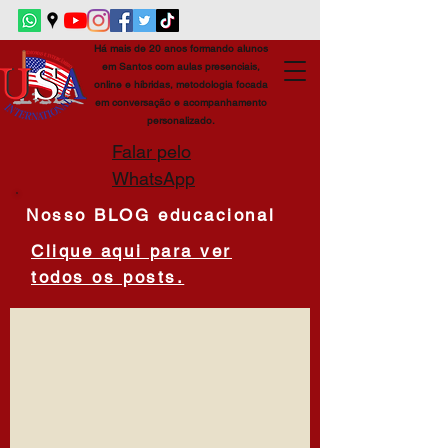
Há mais de 20 anos formando alunos
em Santos com aulas presenciais,
online e híbridas, metodologia focada
em conversação e acompanhamento
personalizado.
Falar pelo
WhatsApp
Nosso BLOG educacional
Clique aqui para ver
todos os posts.