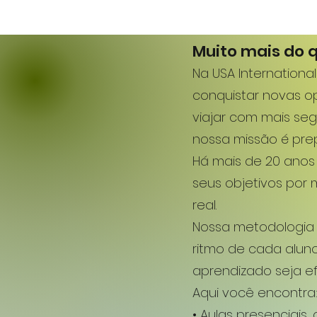
Muito mais do q
Na USA Internationa
conquistar novas op
viajar com mais seg
nossa missão é pre
Há mais de 20 anos
seus objetivos por
real.
Nossa metodologia 
ritmo de cada alu
aprendizado seja ef
Aqui você encontra
• Aulas presenciais, 