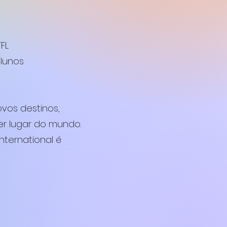
FL
alunos
vos destinos,
r lugar do mundo.
nternational é