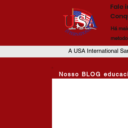
Fale 
Conqu
Há mais
metodo
A USA International Sa
Nosso BLOG educaci