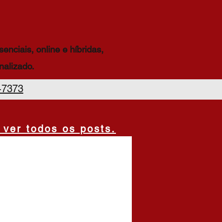
nciais, online e híbridas,
alizado.
-7373
 ver todos os posts.