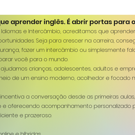
ue aprender inglês. É abrir portas para o
l Idiomas e Intercâmbio, acreditamos que aprende
ortunidades. Seja para crescer na carreira, cons
urança, fazer um intercâmbio ou simplesmente fal
parar você para o mundo.
 ajudamos crianças, adolescentes, adultos e emp
 meio de um ensino moderno, acolhedor e focado
incentiva a conversação desde as primeiras aulas
no e oferecendo acompanhamento personalizado 
iciente e prazeroso.
:
online e híbridas