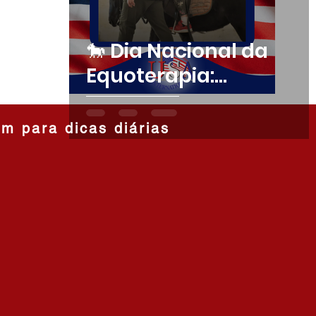
🐎 Dia Nacional da
Equoterapia:
Aprenda Inglês com
um Tema Especial!
am para dicas diárias