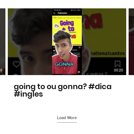
36
00:20
going to ou gonna? #dica
#ingles
Load More