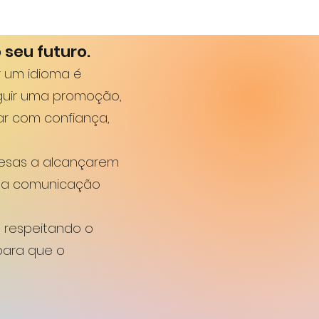
 seu futuro.
r um idioma é
eguir uma promoção,
ar com confiança,
resas a alcançarem
 na comunicação
, respeitando o
para que o