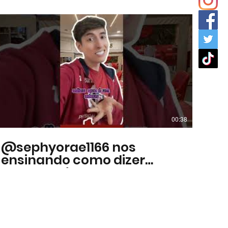
00:38
@sephyorae1166 nos
ensinando como dizer
Tchau de formas novas em
inglês #aulasdeinglês